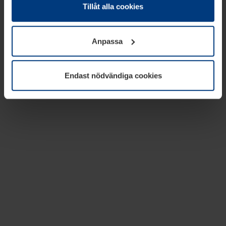
absolut nödvändiga för driften av den här webbplatsen.
Tillåt alla cookies
För alla andra typer av kakor behöver vi din tillåtelse. Ditt
godkännande kan du när som helst ändra eller återkalla i
Anpassa
informationen om kakor under
Dataskyddsförklaring
på
vår webbplats.
Endast nödvändiga cookies