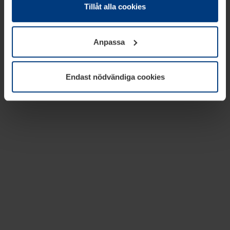
absolut nödvändiga för driften av den här webbplatsen.
Tillåt alla cookies
För alla andra typer av kakor behöver vi din tillåtelse. Ditt
godkännande kan du när som helst ändra eller återkalla i
Anpassa
informationen om kakor under
Dataskyddsförklaring
på
vår webbplats.
Endast nödvändiga cookies