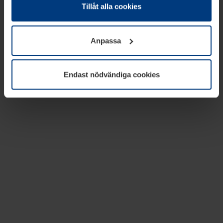
absolut nödvändiga för driften av den här webbplatsen.
Tillåt alla cookies
För alla andra typer av kakor behöver vi din tillåtelse. Ditt
godkännande kan du när som helst ändra eller återkalla i
Anpassa
informationen om kakor under
Dataskyddsförklaring
på
vår webbplats.
Endast nödvändiga cookies