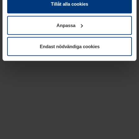
absolut nödvändiga för driften av den här webbplatsen.
Tillåt alla cookies
För alla andra typer av kakor behöver vi din tillåtelse. Ditt
godkännande kan du när som helst ändra eller återkalla i
Anpassa
informationen om kakor under
Dataskyddsförklaring
på
vår webbplats.
Endast nödvändiga cookies