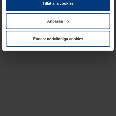
absolut nödvändiga för driften av den här webbplatsen.
Tillåt alla cookies
För alla andra typer av kakor behöver vi din tillåtelse. Ditt
godkännande kan du när som helst ändra eller återkalla i
Anpassa
informationen om kakor under
Dataskyddsförklaring
på
vår webbplats.
Endast nödvändiga cookies