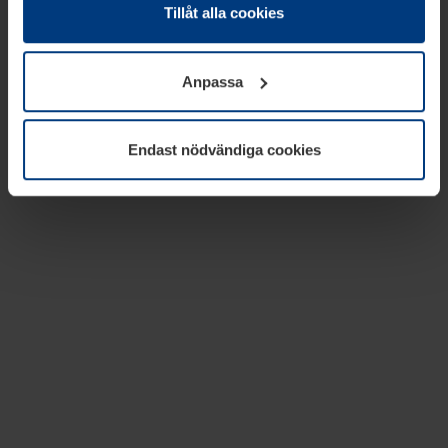
absolut nödvändiga för driften av den här webbplatsen.
Tillåt alla cookies
För alla andra typer av kakor behöver vi din tillåtelse. Ditt
godkännande kan du när som helst ändra eller återkalla i
Anpassa
informationen om kakor under
Dataskyddsförklaring
på
vår webbplats.
Endast nödvändiga cookies