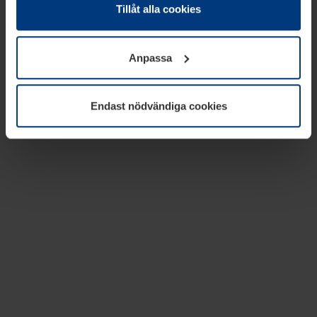
absolut nödvändiga för driften av den här webbplatsen.
Tillåt alla cookies
För alla andra typer av kakor behöver vi din tillåtelse. Ditt
godkännande kan du när som helst ändra eller återkalla i
Anpassa
informationen om kakor under
Dataskyddsförklaring
på
vår webbplats.
Endast nödvändiga cookies