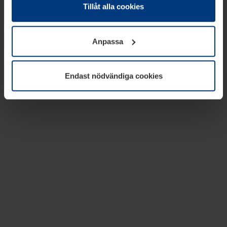
absolut nödvändiga för driften av den här webbplatsen.
Tillåt alla cookies
För alla andra typer av kakor behöver vi din tillåtelse. Ditt
godkännande kan du när som helst ändra eller återkalla i
Anpassa
informationen om kakor under
Dataskyddsförklaring
på
vår webbplats.
Endast nödvändiga cookies