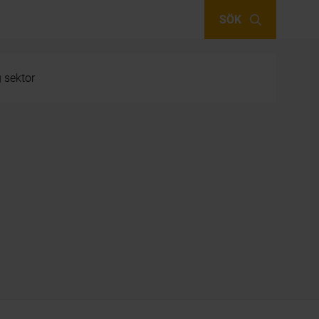
SÖK
g sektor