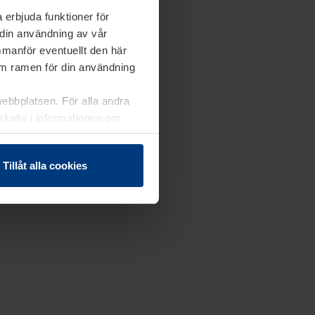
 erbjuda funktioner för
 din användning av vår
mmanför eventuellt den här
nom ramen för din användning
webbplatsen. För alla andra
erkalla i informationen om
Tillåt alla cookies