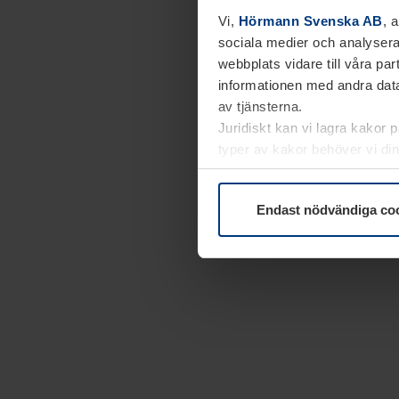
Vi,
Hörmann Svenska AB
, 
sociala medier och analysera
webbplats vidare till våra pa
informationen med andra data
av tjänsterna.
Juridiskt kan vi lagra kakor 
typer av kakor behöver vi din
kakor under
Dataskyddsförk
Endast nödvändiga co