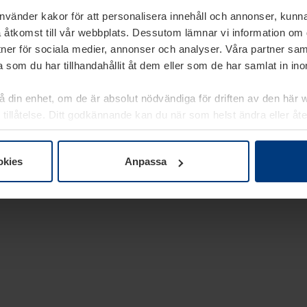
använder kakor för att personalisera innehåll och annonser, kunna
 åtkomst till vår webbplats. Dessutom lämnar vi information om
rtner för sociala medier, annonser och analyser. Våra partner sa
 som du har tillhandahållit åt dem eller som de har samlat in i
på din enhet, om de är absolut nödvändiga för driften av den här 
 tillåtelse. Ditt godkännande kan du när som helst ändra eller åt
laring
på vår webbplats.
okies
Anpassa