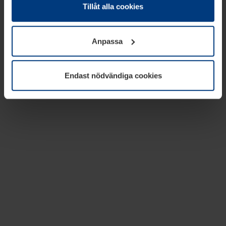
absolut nödvändiga för driften av den här webbplatsen.
Tillåt alla cookies
För alla andra typer av kakor behöver vi din tillåtelse. Ditt
godkännande kan du när som helst ändra eller återkalla i
Anpassa
informationen om kakor under
Dataskyddsförklaring
på
vår webbplats.
Endast nödvändiga cookies