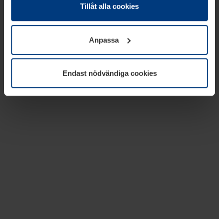
absolut nödvändiga för driften av den här webbplatsen.
Tillåt alla cookies
För alla andra typer av kakor behöver vi din tillåtelse. Ditt
godkännande kan du när som helst ändra eller återkalla i
Anpassa
informationen om kakor under
Dataskyddsförklaring
på
vår webbplats.
Endast nödvändiga cookies