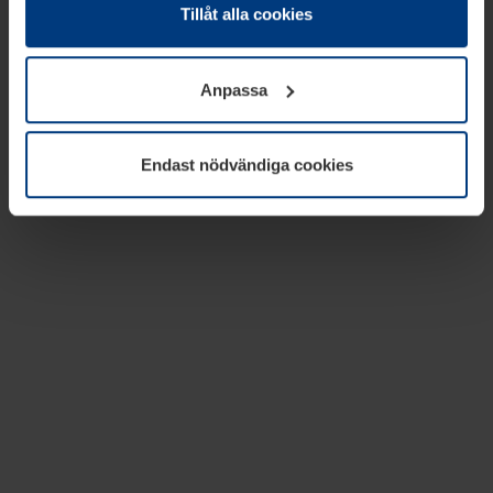
absolut nödvändiga för driften av den här webbplatsen.
Tillåt alla cookies
För alla andra typer av kakor behöver vi din tillåtelse. Ditt
godkännande kan du när som helst ändra eller återkalla i
Anpassa
informationen om kakor under
Dataskyddsförklaring
på
vår webbplats.
Endast nödvändiga cookies