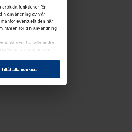
 erbjuda funktioner för
 din användning av vår
mmanför eventuellt den här
nom ramen för din användning
webbplatsen. För alla andra
erkalla i informationen om
Tillåt alla cookies