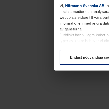
Vi,
Hörmann Svenska AB
, 
sociala medier och analysera
webbplats vidare till våra pa
informationen med andra data
av tjänsterna.
Juridiskt kan vi lagra kakor 
typer av kakor behöver vi din
kakor under
Dataskyddsförk
Endast nödvändiga co