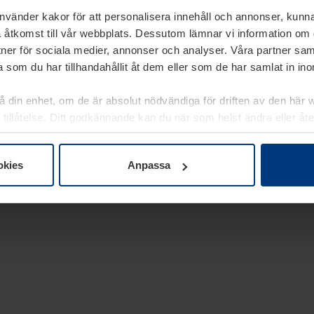
använder kakor för att personalisera innehåll och annonser, kunna
 åtkomst till vår webbplats. Dessutom lämnar vi information om
rtner för sociala medier, annonser och analyser. Våra partner sa
 som du har tillhandahållit åt dem eller som de har samlat in i
på din enhet, om de är absolut nödvändiga för driften av den här 
 tillåtelse. Ditt godkännande kan du när som helst ändra eller åt
laring
på vår webbplats.
okies
Anpassa