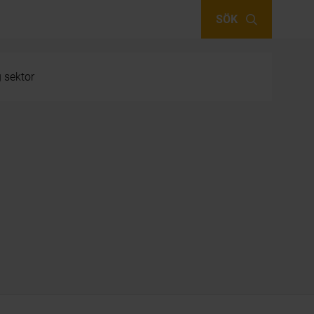
SÖK
g sektor