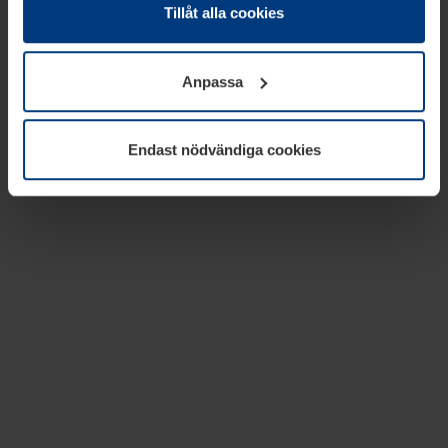
absolut nödvändiga för driften av den här webbplatsen.
Tillåt alla cookies
För alla andra typer av kakor behöver vi din tillåtelse. Ditt
godkännande kan du när som helst ändra eller återkalla i
Anpassa
informationen om kakor under
Dataskyddsförklaring
på
vår webbplats.
Endast nödvändiga cookies