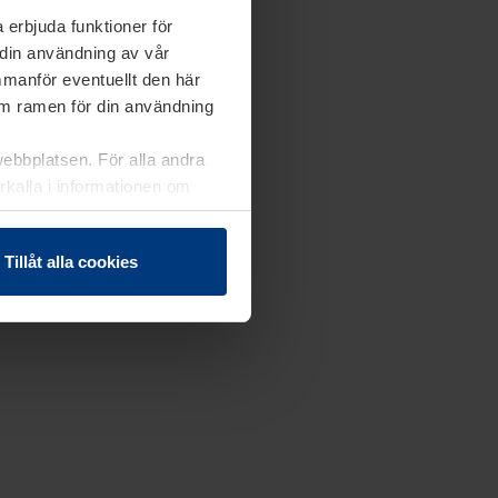
 erbjuda funktioner för
 din användning av vår
mmanför eventuellt den här
nom ramen för din användning
webbplatsen. För alla andra
erkalla i informationen om
Tillåt alla cookies