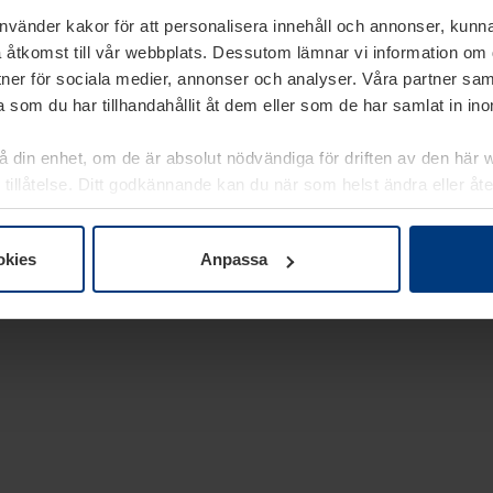
använder kakor för att personalisera innehåll och annonser, kunna
 åtkomst till vår webbplats. Dessutom lämnar vi information om
rtner för sociala medier, annonser och analyser. Våra partner sa
 som du har tillhandahållit åt dem eller som de har samlat in i
på din enhet, om de är absolut nödvändiga för driften av den här 
 tillåtelse. Ditt godkännande kan du när som helst ändra eller åt
laring
på vår webbplats.
okies
Anpassa