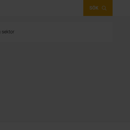
SÖK
g sektor