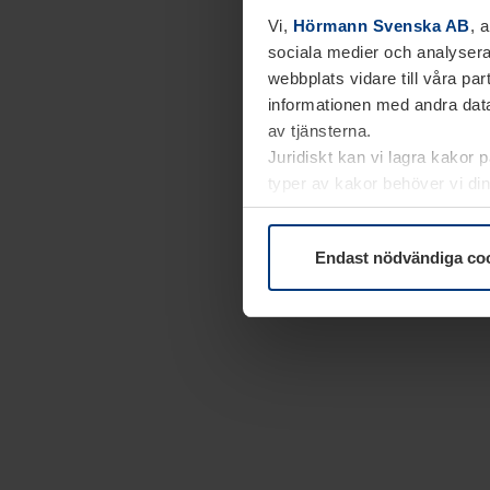
Vi,
Hörmann Svenska AB
, 
sociala medier och analysera
webbplats vidare till våra pa
informationen med andra data
av tjänsterna.
Juridiskt kan vi lagra kakor 
typer av kakor behöver vi din
kakor under
Dataskyddsförk
Endast nödvändiga co