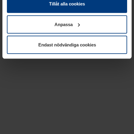
absolut nödvändiga för driften av den här webbplatsen.
Tillåt alla cookies
För alla andra typer av kakor behöver vi din tillåtelse. Ditt
godkännande kan du när som helst ändra eller återkalla i
Anpassa
informationen om kakor under
Dataskyddsförklaring
på
vår webbplats.
Endast nödvändiga cookies