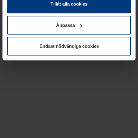
absolut nödvändiga för driften av den här webbplatsen.
Tillåt alla cookies
För alla andra typer av kakor behöver vi din tillåtelse. Ditt
godkännande kan du när som helst ändra eller återkalla i
Anpassa
informationen om kakor under
Dataskyddsförklaring
på
vår webbplats.
Endast nödvändiga cookies