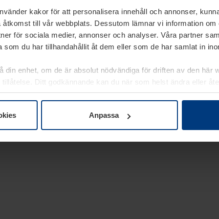
använder kakor för att personalisera innehåll och annonser, kunna
 åtkomst till vår webbplats. Dessutom lämnar vi information om
rtner för sociala medier, annonser och analyser. Våra partner sa
 som du har tillhandahållit åt dem eller som de har samlat in i
på din enhet, om de är absolut nödvändiga för driften av den här 
 tillåtelse. Ditt godkännande kan du när som helst ändra eller åt
laring
på vår webbplats.
okies
Anpassa