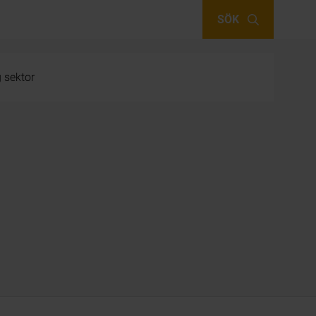
SÖK
g sektor