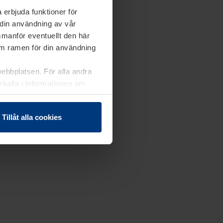
 erbjuda funktioner för
 din användning av vår
mmanför eventuellt den här
nom ramen för din användning
webbplatsen. För alla andra
erkalla i informationen om
Tillåt alla cookies