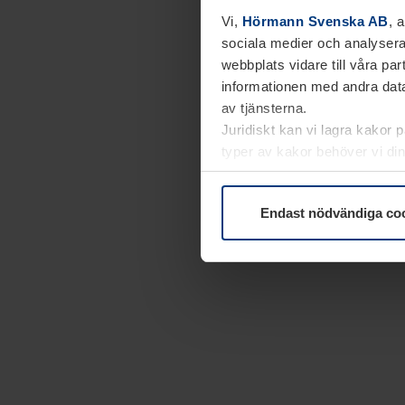
Vi,
Hörmann Svenska AB
, 
sociala medier och analysera
webbplats vidare till våra pa
informationen med andra data
av tjänsterna.
Juridiskt kan vi lagra kakor 
typer av kakor behöver vi din
kakor under
Dataskyddsförk
Endast nödvändiga co