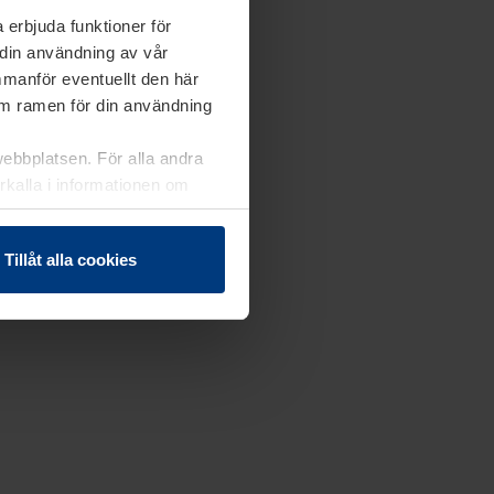
 erbjuda funktioner för
 din användning av vår
mmanför eventuellt den här
nom ramen för din användning
webbplatsen. För alla andra
erkalla i informationen om
Tillåt alla cookies