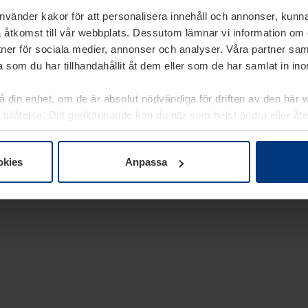
använder kakor för att personalisera innehåll och annonser, kunna
 åtkomst till vår webbplats. Dessutom lämnar vi information om
rtner för sociala medier, annonser och analyser. Våra partner sa
 som du har tillhandahållit åt dem eller som de har samlat in i
på din enhet, om de är absolut nödvändiga för driften av den här 
 tillåtelse. Ditt godkännande kan du när som helst ändra eller åt
laring
på vår webbplats.
okies
Anpassa