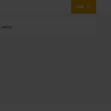
SÖK
g sektor