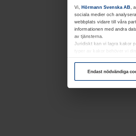
Vi,
Hörmann Svenska AB
, 
sociala medier och analysera
webbplats vidare till våra pa
informationen med andra data
av tjänsterna.
Juridiskt kan vi lagra kakor 
typer av kakor behöver vi din
kakor under
Dataskyddsförk
Endast nödvändiga co