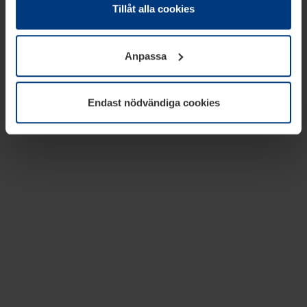
absolut nödvändiga för driften av den här webbplatsen.
Tillåt alla cookies
För alla andra typer av kakor behöver vi din tillåtelse. Ditt
godkännande kan du när som helst ändra eller återkalla i
Anpassa
informationen om kakor under
Dataskyddsförklaring
på
vår webbplats.
Endast nödvändiga cookies