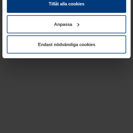
absolut nödvändiga för driften av den här webbplatsen.
Tillåt alla cookies
För alla andra typer av kakor behöver vi din tillåtelse. Ditt
godkännande kan du när som helst ändra eller återkalla i
Anpassa
informationen om kakor under
Dataskyddsförklaring
på
vår webbplats.
Endast nödvändiga cookies