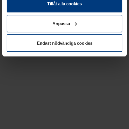
absolut nödvändiga för driften av den här webbplatsen.
Tillåt alla cookies
För alla andra typer av kakor behöver vi din tillåtelse. Ditt
godkännande kan du när som helst ändra eller återkalla i
Anpassa
informationen om kakor under
Dataskyddsförklaring
på
vår webbplats.
Endast nödvändiga cookies