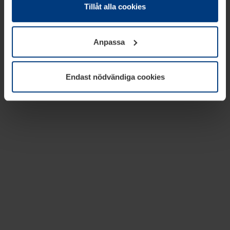
absolut nödvändiga för driften av den här webbplatsen.
Tillåt alla cookies
För alla andra typer av kakor behöver vi din tillåtelse. Ditt
godkännande kan du när som helst ändra eller återkalla i
Anpassa
informationen om kakor under
Dataskyddsförklaring
på
vår webbplats.
Endast nödvändiga cookies