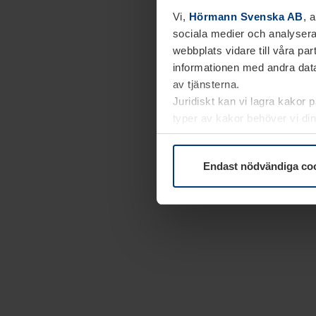
Vi,
Hörmann Svenska AB
, 
sociala medier och analysera
webbplats vidare till våra pa
informationen med andra data
av tjänsterna.
Juridiskt kan vi lagra kakor 
typer av kakor behöver vi din
kakor under
Dataskyddsförk
Endast nödvändiga co