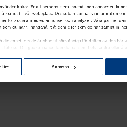
använder kakor för att personalisera innehåll och annonser, kunna
 åtkomst till vår webbplats. Dessutom lämnar vi information om
rtner för sociala medier, annonser och analyser. Våra partner sa
 som du har tillhandahållit åt dem eller som de har samlat in i
på din enhet, om de är absolut nödvändiga för driften av den här 
 tillåtelse. Ditt godkännande kan du när som helst ändra eller åt
laring
på vår webbplats.
okies
Anpassa