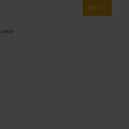
SÖK
g sektor