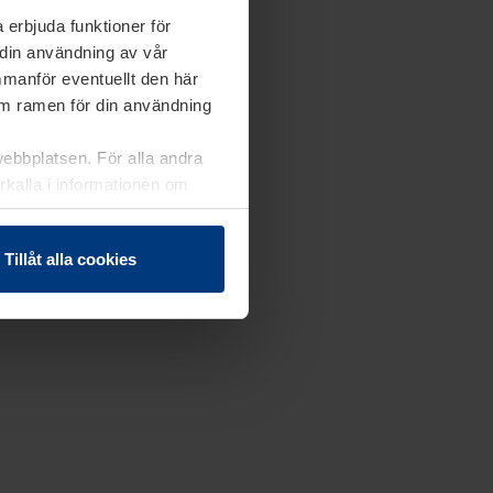
 erbjuda funktioner för
 din användning av vår
mmanför eventuellt den här
nom ramen för din användning
webbplatsen. För alla andra
erkalla i informationen om
Tillåt alla cookies