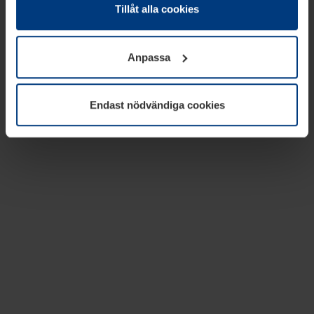
absolut nödvändiga för driften av den här webbplatsen.
Tillåt alla cookies
För alla andra typer av kakor behöver vi din tillåtelse. Ditt
godkännande kan du när som helst ändra eller återkalla i
Anpassa
informationen om kakor under
Dataskyddsförklaring
på
vår webbplats.
Endast nödvändiga cookies