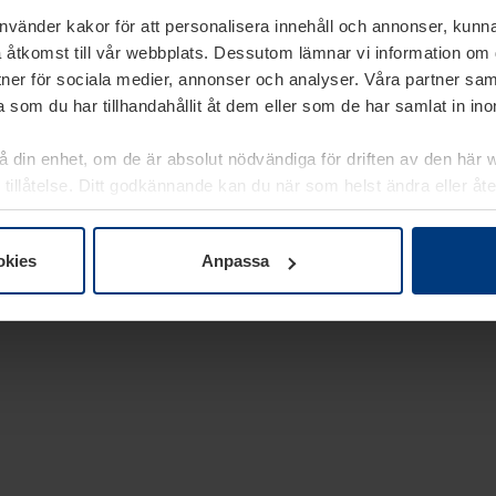
använder kakor för att personalisera innehåll och annonser, kunna
 åtkomst till vår webbplats. Dessutom lämnar vi information om
rtner för sociala medier, annonser och analyser. Våra partner sa
 som du har tillhandahållit åt dem eller som de har samlat in i
på din enhet, om de är absolut nödvändiga för driften av den här 
 tillåtelse. Ditt godkännande kan du när som helst ändra eller åt
laring
på vår webbplats.
okies
Anpassa