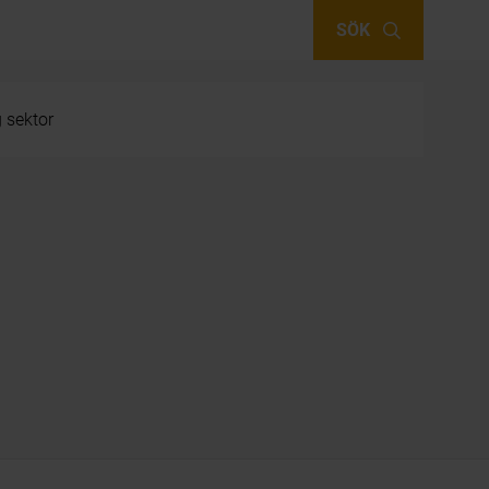
SÖK
g sektor