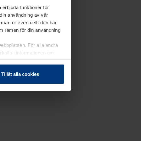
 erbjuda funktioner för
 din användning av vår
mmanför eventuellt den här
nom ramen för din användning
webbplatsen. För alla andra
erkalla i informationen om
Tillåt alla cookies