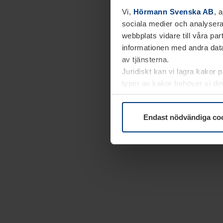
Vi,
Hörmann Svenska AB
, 
sociala medier och analysera
webbplats vidare till våra pa
informationen med andra data
av tjänsterna.
Juridiskt kan vi lagra kakor 
typer av kakor behöver vi din
kakor under
Dataskyddsförk
Endast nödvändiga co