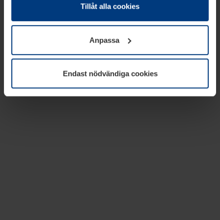
absolut nödvändiga för driften av den här webbplatsen.
Tillåt alla cookies
För alla andra typer av kakor behöver vi din tillåtelse. Ditt
godkännande kan du när som helst ändra eller återkalla i
Anpassa
informationen om kakor under
Dataskyddsförklaring
på
vår webbplats.
Endast nödvändiga cookies