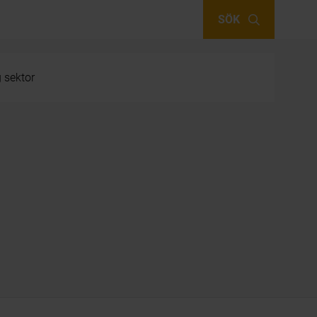
SÖK
g sektor