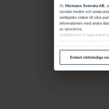
Vi,
Hörmann Svenska AB
, 
sociala medier och analysera
webbplats vidare till våra pa
informationen med andra data
av tjänsterna.
Juridiskt kan vi lagra kakor 
typer av kakor behöver vi din
kakor under
Dataskyddsförk
Endast nödvändiga co