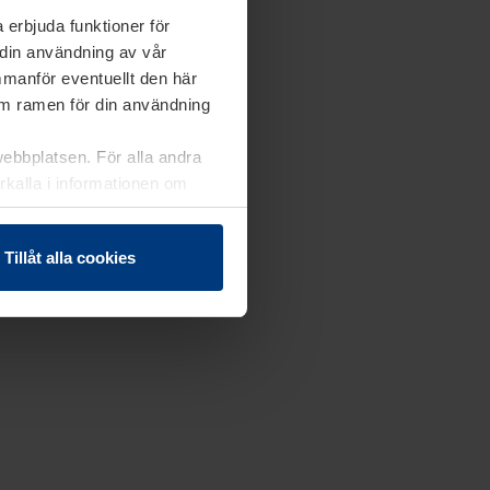
 erbjuda funktioner för
 din användning av vår
mmanför eventuellt den här
nom ramen för din användning
webbplatsen. För alla andra
erkalla i informationen om
Tillåt alla cookies