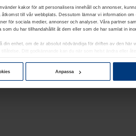
använder kakor för att personalisera innehåll och annonser, kunna
 åtkomst till vår webbplats. Dessutom lämnar vi information om
rtner för sociala medier, annonser och analyser. Våra partner sa
 som du har tillhandahållit åt dem eller som de har samlat in i
på din enhet, om de är absolut nödvändiga för driften av den här 
 tillåtelse. Ditt godkännande kan du när som helst ändra eller åt
laring
på vår webbplats.
okies
Anpassa