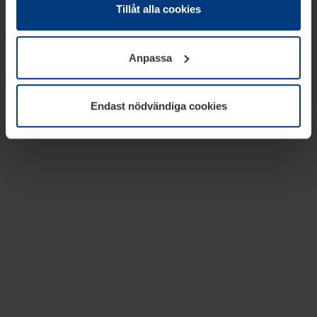
absolut nödvändiga för driften av den här webbplatsen.
Tillåt alla cookies
För alla andra typer av kakor behöver vi din tillåtelse. Ditt
godkännande kan du när som helst ändra eller återkalla i
Anpassa
informationen om kakor under
Dataskyddsförklaring
på
vår webbplats.
Endast nödvändiga cookies