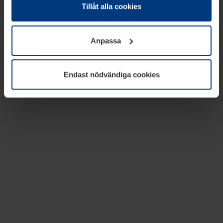
absolut nödvändiga för driften av den här webbplatsen.
Tillåt alla cookies
För alla andra typer av kakor behöver vi din tillåtelse. Ditt
godkännande kan du när som helst ändra eller återkalla i
Anpassa
informationen om kakor under
Dataskyddsförklaring
på
vår webbplats.
Endast nödvändiga cookies