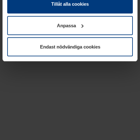
absolut nödvändiga för driften av den här webbplatsen.
Tillåt alla cookies
För alla andra typer av kakor behöver vi din tillåtelse. Ditt
godkännande kan du när som helst ändra eller återkalla i
Anpassa
informationen om kakor under
Dataskyddsförklaring
på
vår webbplats.
Endast nödvändiga cookies