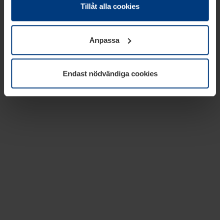
absolut nödvändiga för driften av den här webbplatsen.
Tillåt alla cookies
För alla andra typer av kakor behöver vi din tillåtelse. Ditt
godkännande kan du när som helst ändra eller återkalla i
Anpassa
informationen om kakor under
Dataskyddsförklaring
på
vår webbplats.
Endast nödvändiga cookies