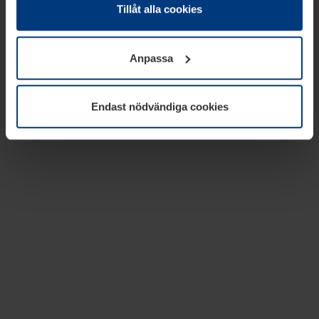
absolut nödvändiga för driften av den här webbplatsen.
Tillåt alla cookies
För alla andra typer av kakor behöver vi din tillåtelse. Ditt
godkännande kan du när som helst ändra eller återkalla i
Anpassa
informationen om kakor under
Dataskyddsförklaring
på
vår webbplats.
Endast nödvändiga cookies