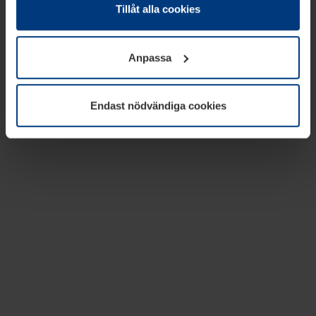
absolut nödvändiga för driften av den här webbplatsen.
Tillåt alla cookies
För alla andra typer av kakor behöver vi din tillåtelse. Ditt
godkännande kan du när som helst ändra eller återkalla i
Anpassa
informationen om kakor under
Dataskyddsförklaring
på
vår webbplats.
Endast nödvändiga cookies