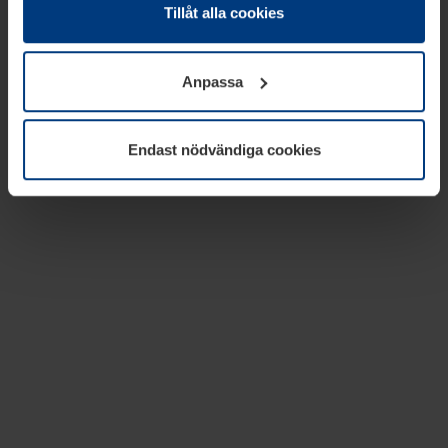
absolut nödvändiga för driften av den här webbplatsen.
Tillåt alla cookies
För alla andra typer av kakor behöver vi din tillåtelse. Ditt
godkännande kan du när som helst ändra eller återkalla i
Anpassa
informationen om kakor under
Dataskyddsförklaring
på
vår webbplats.
Endast nödvändiga cookies