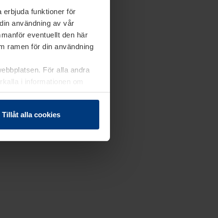
 erbjuda funktioner för
 din användning av vår
mmanför eventuellt den här
nom ramen för din användning
webbplatsen. För alla andra
erkalla i informationen om
Tillåt alla cookies