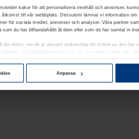
använder kakor för att personalisera innehåll och annonser, kunna
 åtkomst till vår webbplats. Dessutom lämnar vi information om
rtner för sociala medier, annonser och analyser. Våra partner sa
 som du har tillhandahållit åt dem eller som de har samlat in i
på din enhet, om de är absolut nödvändiga för driften av den här 
 tillåtelse. Ditt godkännande kan du när som helst ändra eller åt
laring
på vår webbplats.
okies
Anpassa