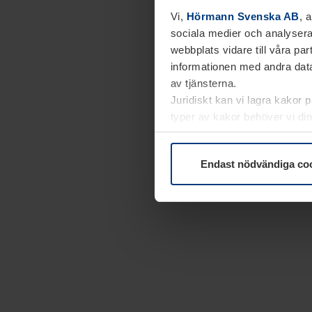
Vi,
Hörmann Svenska AB
, 
sociala medier och analysera
webbplats vidare till våra pa
informationen med andra data
av tjänsterna.
Juridiskt kan vi lagra kakor 
typer av kakor behöver vi din
kakor under
Dataskyddsförk
Endast nödvändiga co