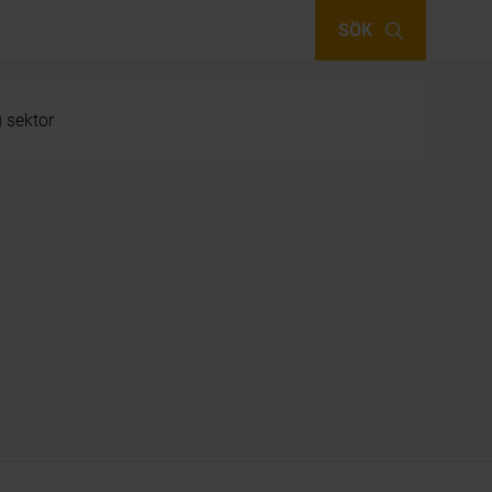
SÖK
g sektor