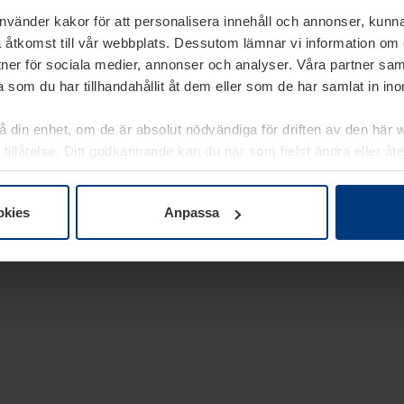
använder kakor för att personalisera innehåll och annonser, kunna
 åtkomst till vår webbplats. Dessutom lämnar vi information om
rtner för sociala medier, annonser och analyser. Våra partner sa
 som du har tillhandahållit åt dem eller som de har samlat in i
på din enhet, om de är absolut nödvändiga för driften av den här 
 tillåtelse. Ditt godkännande kan du när som helst ändra eller åt
laring
på vår webbplats.
okies
Anpassa