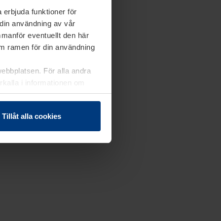
 erbjuda funktioner för
 din användning av vår
mmanför eventuellt den här
nom ramen för din användning
webbplatsen. För alla andra
erkalla i informationen om
Tillåt alla cookies