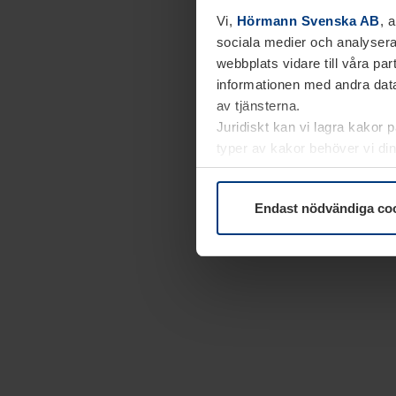
Vi,
Hörmann Svenska AB
, 
sociala medier och analysera
webbplats vidare till våra pa
informationen med andra data
av tjänsterna.
Juridiskt kan vi lagra kakor 
typer av kakor behöver vi din
kakor under
Dataskyddsförk
Endast nödvändiga co