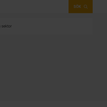
SÖK
g sektor