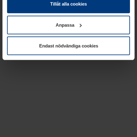
absolut nödvändiga för driften av den här webbplatsen.
Tillåt alla cookies
För alla andra typer av kakor behöver vi din tillåtelse. Ditt
godkännande kan du när som helst ändra eller återkalla i
Anpassa
informationen om kakor under
Dataskyddsförklaring
på
vår webbplats.
Endast nödvändiga cookies