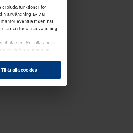
 erbjuda funktioner för
 din användning av vår
mmanför eventuellt den här
nom ramen för din användning
webbplatsen. För alla andra
erkalla i informationen om
Tillåt alla cookies