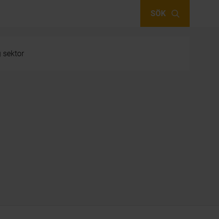
SÖK
g sektor