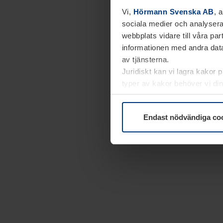
Vi,
Hörmann Svenska AB
, 
sociala medier och analysera
webbplats vidare till våra pa
informationen med andra data
av tjänsterna.
Juridiskt kan vi lagra kakor 
typer av kakor behöver vi din
kakor under
Dataskyddsförk
Endast nödvändiga co