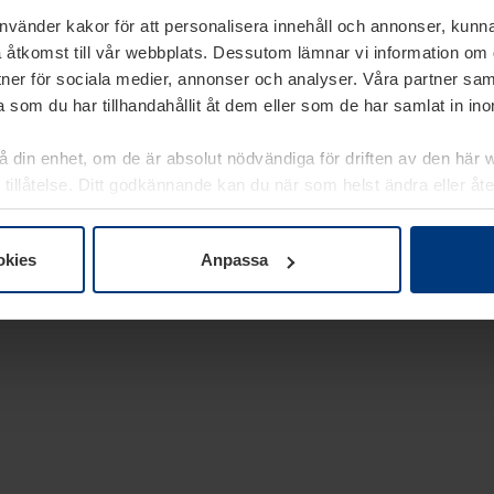
använder kakor för att personalisera innehåll och annonser, kunna
 åtkomst till vår webbplats. Dessutom lämnar vi information om
rtner för sociala medier, annonser och analyser. Våra partner sa
 som du har tillhandahållit åt dem eller som de har samlat in i
på din enhet, om de är absolut nödvändiga för driften av den här 
 tillåtelse. Ditt godkännande kan du när som helst ändra eller åt
laring
på vår webbplats.
okies
Anpassa