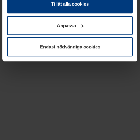
absolut nödvändiga för driften av den här webbplatsen.
Tillåt alla cookies
För alla andra typer av kakor behöver vi din tillåtelse. Ditt
godkännande kan du när som helst ändra eller återkalla i
Anpassa
informationen om kakor under
Dataskyddsförklaring
på
vår webbplats.
Endast nödvändiga cookies