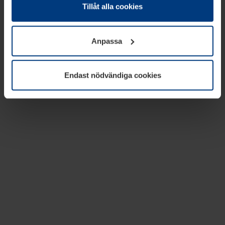
absolut nödvändiga för driften av den här webbplatsen.
Tillåt alla cookies
För alla andra typer av kakor behöver vi din tillåtelse. Ditt
godkännande kan du när som helst ändra eller återkalla i
Anpassa
informationen om kakor under
Dataskyddsförklaring
på
vår webbplats.
Endast nödvändiga cookies