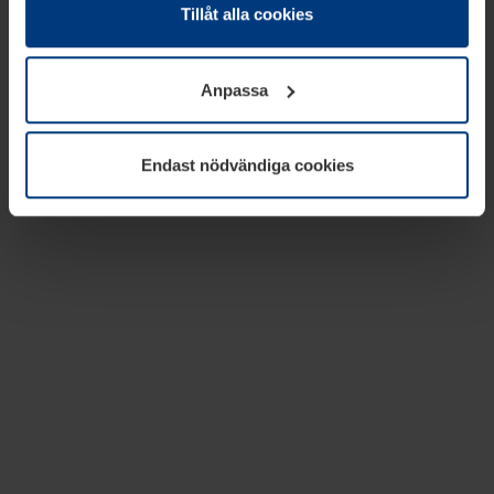
absolut nödvändiga för driften av den här webbplatsen.
Tillåt alla cookies
För alla andra typer av kakor behöver vi din tillåtelse. Ditt
godkännande kan du när som helst ändra eller återkalla i
Anpassa
informationen om kakor under
Dataskyddsförklaring
på
vår webbplats.
Endast nödvändiga cookies