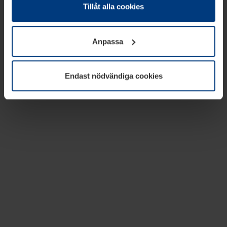
absolut nödvändiga för driften av den här webbplatsen.
Tillåt alla cookies
För alla andra typer av kakor behöver vi din tillåtelse. Ditt
godkännande kan du när som helst ändra eller återkalla i
Anpassa
informationen om kakor under
Dataskyddsförklaring
på
vår webbplats.
Endast nödvändiga cookies