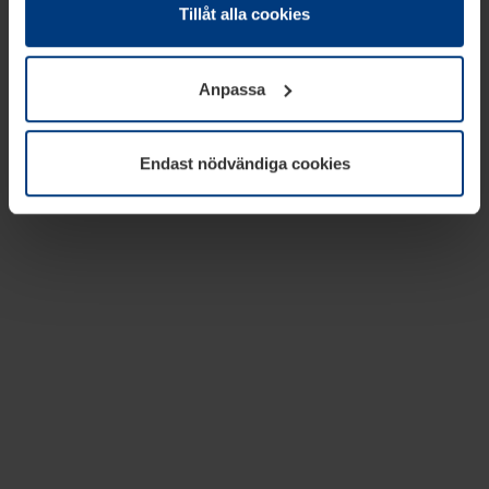
absolut nödvändiga för driften av den här webbplatsen.
Tillåt alla cookies
För alla andra typer av kakor behöver vi din tillåtelse. Ditt
godkännande kan du när som helst ändra eller återkalla i
Anpassa
informationen om kakor under
Dataskyddsförklaring
på
vår webbplats.
Endast nödvändiga cookies