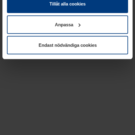
absolut nödvändiga för driften av den här webbplatsen.
Tillåt alla cookies
För alla andra typer av kakor behöver vi din tillåtelse. Ditt
godkännande kan du när som helst ändra eller återkalla i
Anpassa
informationen om kakor under
Dataskyddsförklaring
på
vår webbplats.
Endast nödvändiga cookies