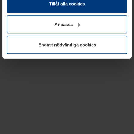
absolut nödvändiga för driften av den här webbplatsen.
Tillåt alla cookies
För alla andra typer av kakor behöver vi din tillåtelse. Ditt
godkännande kan du när som helst ändra eller återkalla i
Anpassa
informationen om kakor under
Dataskyddsförklaring
på
vår webbplats.
Endast nödvändiga cookies