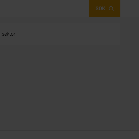
SÖK
g sektor