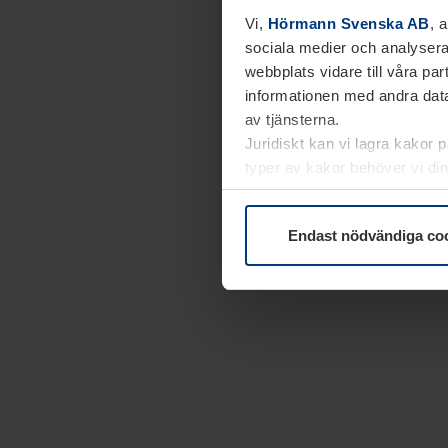
Vi,
Hörmann Svenska AB
, 
sociala medier och analysera
webbplats vidare till våra pa
informationen med andra data
av tjänsterna.
Juridiskt kan vi lagra kakor 
typer av kakor behöver vi din
kakor under
Dataskyddsförk
Endast nödvändiga co