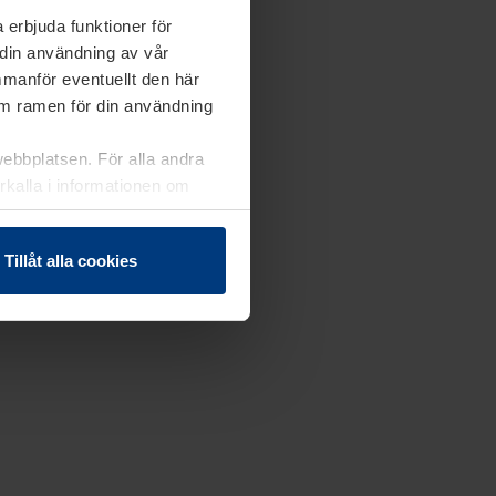
 erbjuda funktioner för
 din användning av vår
mmanför eventuellt den här
nom ramen för din användning
webbplatsen. För alla andra
erkalla i informationen om
Tillåt alla cookies