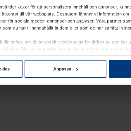
använder kakor för att personalisera innehåll och annonser, kunna
 åtkomst till vår webbplats. Dessutom lämnar vi information om
rtner för sociala medier, annonser och analyser. Våra partner sa
 som du har tillhandahållit åt dem eller som de har samlat in i
på din enhet, om de är absolut nödvändiga för driften av den här 
 tillåtelse. Ditt godkännande kan du när som helst ändra eller åt
laring
på vår webbplats.
okies
Anpassa