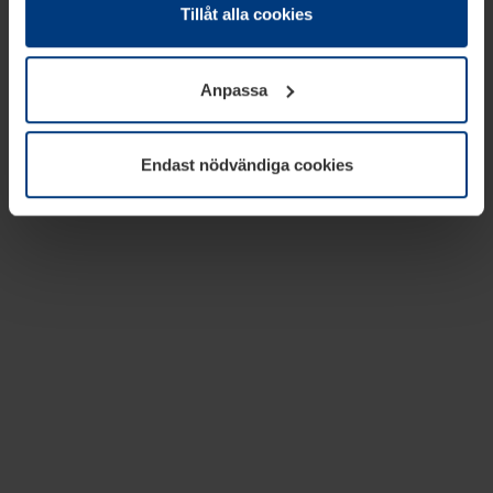
absolut nödvändiga för driften av den här webbplatsen.
Tillåt alla cookies
För alla andra typer av kakor behöver vi din tillåtelse. Ditt
godkännande kan du när som helst ändra eller återkalla i
Anpassa
informationen om kakor under
Dataskyddsförklaring
på
vår webbplats.
Endast nödvändiga cookies