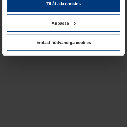
absolut nödvändiga för driften av den här webbplatsen.
Tillåt alla cookies
För alla andra typer av kakor behöver vi din tillåtelse. Ditt
godkännande kan du när som helst ändra eller återkalla i
Anpassa
informationen om kakor under
Dataskyddsförklaring
på
vår webbplats.
Endast nödvändiga cookies