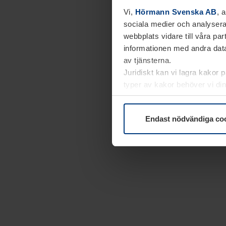
Vi,
Hörmann Svenska AB
, 
sociala medier och analysera
webbplats vidare till våra pa
informationen med andra data
av tjänsterna.
Juridiskt kan vi lagra kakor 
typer av kakor behöver vi din
kakor under
Dataskyddsförk
Endast nödvändiga co