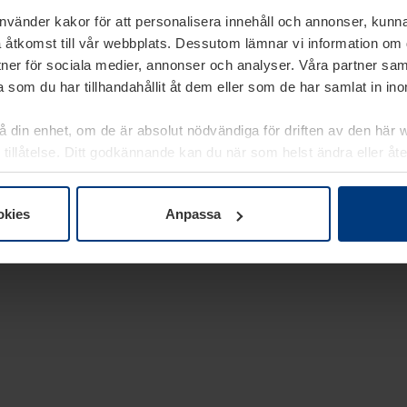
använder kakor för att personalisera innehåll och annonser, kunna
 åtkomst till vår webbplats. Dessutom lämnar vi information om
rtner för sociala medier, annonser och analyser. Våra partner sa
 som du har tillhandahållit åt dem eller som de har samlat in i
på din enhet, om de är absolut nödvändiga för driften av den här 
 tillåtelse. Ditt godkännande kan du när som helst ändra eller åt
laring
på vår webbplats.
okies
Anpassa