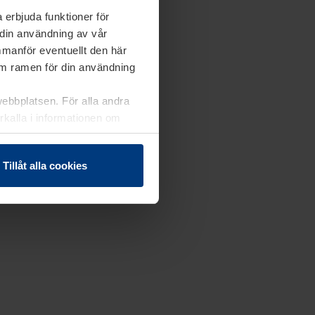
 erbjuda funktioner för
 din användning av vår
mmanför eventuellt den här
nom ramen för din användning
webbplatsen. För alla andra
erkalla i informationen om
Tillåt alla cookies