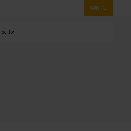
SÖK
g sektor